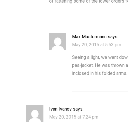
of fattening some of the lower orders f
Max Mustermann
says:
May 20, 2015 at 5:53 pm
Seeing a light, we went down
pea-jacket. He was thrown 
inclosed in his folded arms
Ivan Ivanov
says:
May 20, 2015 at 7:24 pm