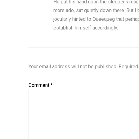
He put his hand upon the sleeper’s rear,
more ado, sat quietly down there. But I 
jocularly hinted to Queequeg that perhap
establish himself accordingly.
Your email address will not be published.
Required
Comment
*