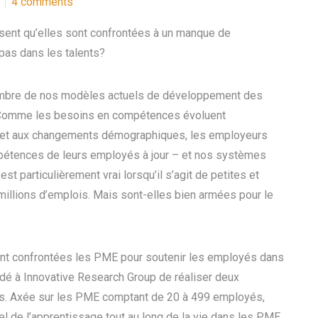
4 comments
sent qu’elles sont confrontées à un manque de
pas dans les talents?
ombre de nos modèles actuels de développement des
. Comme les besoins en compétences évoluent
s et aux changements démographiques, les employeurs
ompétences de leurs employés à jour – et nos systèmes
t particulièrement vrai lorsqu’il s’agit de petites et
llions d’emplois. Mais sont-elles bien armées pour le
nt confrontées les PME pour soutenir les employés dans
ndé à Innovative Research Group de réaliser deux
. Axée sur les PME comptant de 20 à 499 employés,
el de l’apprentissage tout au long de la vie dans les PME