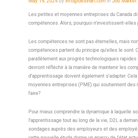
Posted
May 19, 2024
by
info@desinart.com
in
Job Market
on
Les petites et moyennes entreprises du Canada di
compétences. Alors, pourquoi n’investissent-elles 
Les compétences ne sont pas éternelles, mais n
compétences partent du principe qu’elles le sont
parallèlement aux progrès technologiques rapide
devront réfléchir à la manière de maintenir les c
d’apprentissage doivent également s’adapter. Cela es
moyennes entreprises (PME) qui soutiennent des mi
faire?
Pour mieux comprendre la dynamique à laquelle so
l’apprentissage tout au long de la vie, D2L a dema
sondages auprès des employeurs et des employés
cette nouvelle étude donne un aperçu de l’état actu