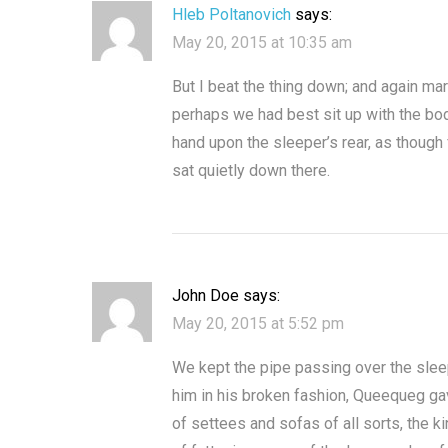
Hleb Poltanovich
says:
May 20, 2015 at 10:35 am
But I beat the thing down; and again mar
perhaps we had best sit up with the body
hand upon the sleeper’s rear, as though 
sat quietly down there.
John Doe
says:
May 20, 2015 at 5:52 pm
We kept the pipe passing over the slee
him in his broken fashion, Queequeg gav
of settees and sofas of all sorts, the k